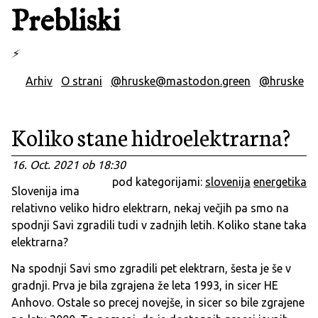
Prebliski
⚡
Arhiv
O strani
@hruske@mastodon.green
@hruske
Koliko stane hidroelektrarna?
16. Oct. 2021 ob 18:30
pod kategorijami:
slovenija
energetika
Slovenija ima
relativno veliko hidro elektrarn, nekaj večjih pa smo na
spodnji Savi zgradili tudi v zadnjih letih. Koliko stane taka
elektrarna?
Na spodnji Savi smo zgradili pet elektrarn, šesta je še v
gradnji. Prva je bila zgrajena že leta 1993, in sicer HE
Anhovo. Ostale so precej novejše, in sicer so bile zgrajene