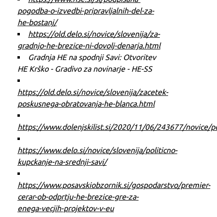
pogodba-o-izvedbi-pripravljalnih-del-za-
he-bostanj/
https://old.delo.si/novice/slovenija/za-
gradnjo-he-brezice-ni-dovolj-denarja.html
Gradnja HE na spodnji Savi: Otvoritev
HE Krško - Gradivo za novinarje - HE-SS
https://old.delo.si/novice/slovenija/zacetek-
poskusnega-obratovanja-he-blanca.html
https://www.dolenjskilist.si/2020/11/06/243677/novice
https://www.delo.si/novice/slovenija/politicno-
kupckanje-na-srednji-savi/
https://www.posavskiobzornik.si/gospodarstvo/premier-
cerar-ob-odprtju-he-brezice-gre-za-
enega-vecjih-projektov-v-eu